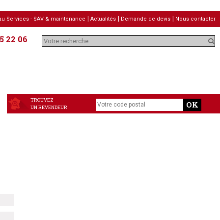
u Services - SAV & maintenance
Actualités
Demande de devis
Nous contacter
5 22 06
TROUVEZ
UN REVENDEUR