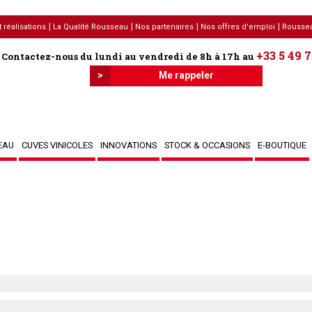
 réalisations
La Qualité Rousseau
Nos partenaires
Nos offres d'emploi
Roussea
+33 5 49 7
Contactez-nous du lundi au vendredi de 8h à 17h au
>
Me rappeler
EAU
CUVES VINICOLES
INNOVATIONS
STOCK & OCCASIONS
E-BOUTIQUE