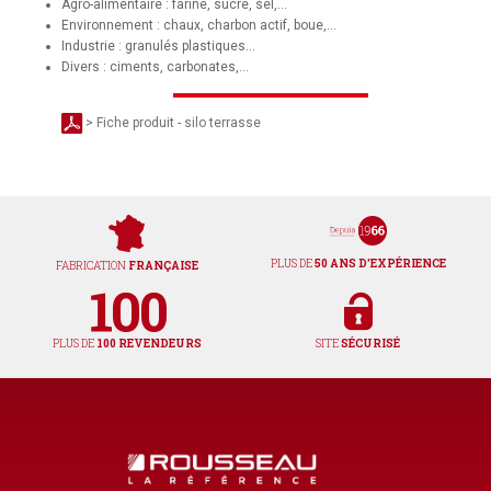
Agro-alimentaire : farine, sucre, sel,...
Environnement : chaux, charbon actif, boue,...
Industrie : granulés plastiques...
Divers : ciments, carbonates,...
> Fiche produit - silo terrasse
PLUS DE
50 ANS D'EXPÉRIENCE
FABRICATION
FRANÇAISE
PLUS DE
100 REVENDEURS
SITE
SÉCURISÉ